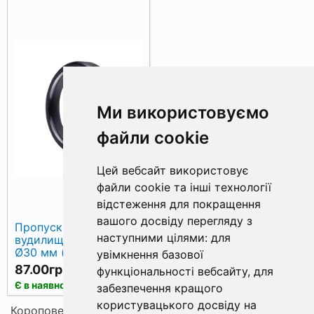
Ми використовуємо
файли cookie
Цей вебсайт використовує
файли cookie та інші технології
відстеження для покращення
вашого досвіду перегляду з
Пропускне кільце для
наступними цілями:
для
вудилища World4Carp
Ø30 мм (вн. Ø25,4
увімкнення базової
мм), оксид алюмінію
87.00грн.
функціональності вебсайту
,
для
КУПИТИ
Є в наявності
забезпечення кращого
користувацького досвіду на
Коропове чи фідерне вудилище — основа снасті під