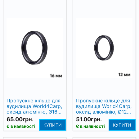
Пропускне кільце для
Пропускне кільце для
вудилища World4Carp,
вудилища World4Carp,
оксид алюмінію, Ø16
оксид алюмінію, Ø12
мм
мм
65.00грн.
51.00грн.
КУПИТИ
КУПИТИ
Є в наявності
Є в наявності