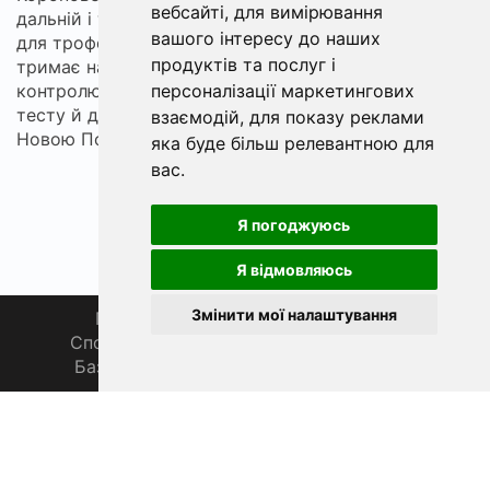
вебсайті
,
для вимірювання
дальній і точний заброс. У розділі підібрані бланки
вашого інтересу до наших
для трофейної ловлі та аксесуари до них: усе, що
продуктів та послуг і
тримає навантаження на великій рибі й дозволяє
контролювати дистанцію. Підкажемо з вибором
персоналізації маркетингових
тесту й довжини під вашу водойму. Доставка
взаємодій
,
для показу реклами
Новою Поштою, товари в наявності.
яка буде більш релевантною для
вас
.
Я погоджуюсь
Я відмовляюсь
Змінити мої налаштування
Головна
Про нас
Магазин 🛒
Спортивна рибалка 🏆
Спільнота 🎣
База знань 📚
Новини
Каталог 📖
Фаза Місяця сьогодні
ФішХаб 2019 - 2026 | Всі права захищено
support@fishub.info
|
Політика конфіденційності