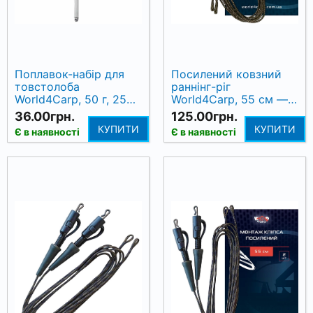
Поплавок-набір для
Посилений ковзний
товстолоба
раннінг-ріг
World4Carp, 50 г, 25
World4Carp, 55 см — 2
см
шт
36.00грн.
125.00грн.
КУПИТИ
КУПИТИ
Є в наявності
Є в наявності