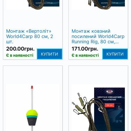
Монтаж «Вертоліт»
Монтаж ковзний
World4Carp 80 см, 2
посилений World4Carp
шт.
Running Rig, 80 см,
оливковий, 2 шт
200.00грн.
171.00грн.
КУПИТИ
КУПИТИ
Є в наявності
Є в наявності