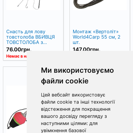
Снасть для лову
Монтаж «Вертоліт»
товстолоба ВБИВЦЯ
World4Carp 55 см, 2
ТОВСТОЛОБА з
шт.
протизакручувачем
76.00грн.
147.00грн.
Немає в наявності
Немає в наявності
Ми використовуємо
файли cookie
Цей вебсайт використовує
файли cookie та інші технології
відстеження для покращення
вашого досвіду перегляду з
наступними цілями:
для
увімкнення базової