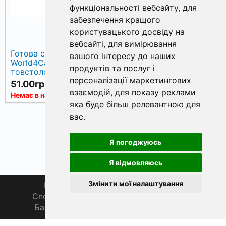
функціональності вебсайту
,
для
забезпечення кращого
користувацького досвіду на
вебсайті
,
для вимірювання
Готова снасть
вашого інтересу до наших
World4Carp «Убивця
продуктів та послуг і
товстолоба»
персоналізації маркетингових
51.00грн.
взаємодій
,
для показу реклами
Немає в наявності
яка буде більш релевантною для
вас
.
Я погоджуюсь
Я відмовляюсь
Змінити мої налаштування
Головна
Про нас
Магазин 🛒
Спортивна рибалка 🏆
Спільнота 🎣
База знань 📚
Новини
Каталог 📖
Фаза Місяця сьогодні