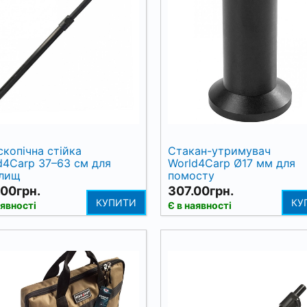
скопічна стійка
Стакан-утримувач
d4Carp 37–63 см для
World4Carp Ø17 мм для
лищ
помосту
00грн.
307.00грн.
КУПИТИ
КУ
аявності
Є в наявності