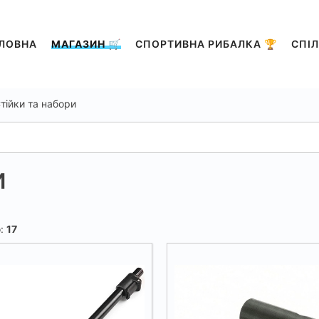
ЛОВНА
МАГАЗИН 🛒
СПОРТИВНА РИБАЛКА 🏆
СПІЛ
тійки та набори
и
о:
17