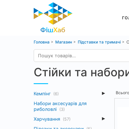
ГО
Головна
Магазин
Підставки та тримачі
С
Стійки та набор
Всьог
Кемпінг
(6)
Набори аксесуарів для
риболовлі
(3)
Харчування
(57)
Підсаки та аксесуари
(5)