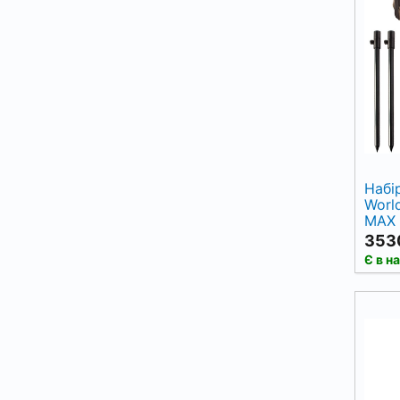
Набір
Worl
MAX 
3530
Є в н