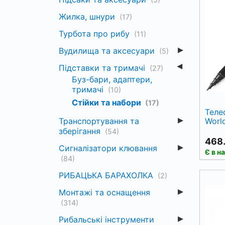
Жилка, шнури
(17)
Турбота про рибу
(11)
Вудилища та аксесуари
(5)
Підставки та тримачі
(27)
Буз-бари, адаптери,
тримачі
(10)
Стійки та набори
(17)
Теле
Транспортування та
Worl
зберігання
(54)
468.
Сигналізатори клювання
Є в н
(84)
РИБАЦЬКА БАРАХОЛКА
(2)
Монтажі та оснащення
(314)
Рибальські інструменти