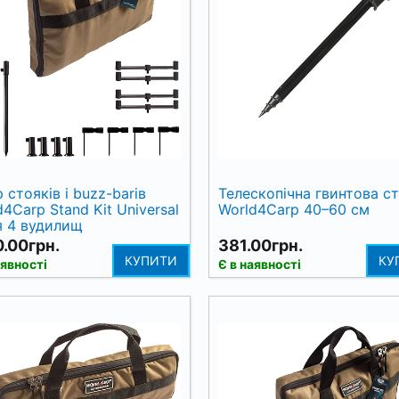
 стояків і buzz-barів
Телескопічна гвинтова ст
d4Carp Stand Kit Universal
World4Carp 40–60 см
я 4 вудилищ
.00грн.
381.00грн.
КУПИТИ
КУ
аявності
Є в наявності