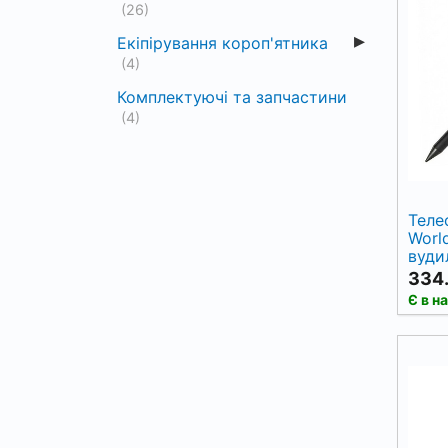
(26)
Екіпірування короп'ятника
(4)
Комплектуючі та запчастини
(4)
Теле
Worl
вуди
334.
Є в н