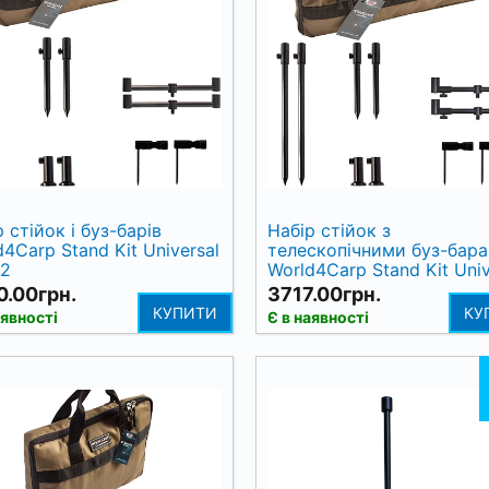
 стійок і буз-барів
Набір стійок з
d4Carp Stand Kit Universal
телескопічними буз-бар
2
World4Carp Stand Kit Univ
MAX 2
.00грн.
3717.00грн.
КУПИТИ
КУ
аявності
Є в наявності