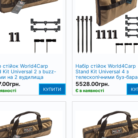
р стійок World4Carp
Набір стійок World4Carp
 Kit Universal 2 з buzz-
Stand Kit Universal 4 з
ми на 2 вудилища
телескопічними буз-бар
на 4 вудилища
.00грн.
5528.00грн.
КУПИТИ
КУ
аявності
Є в наявності