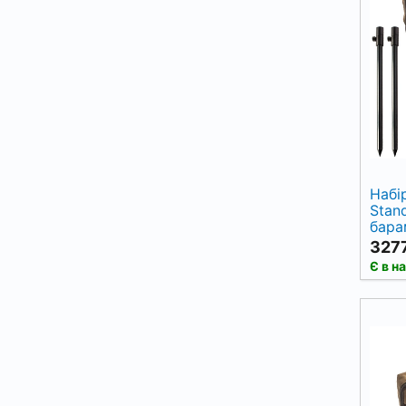
Набі
Stand
бара
3277
Є в н