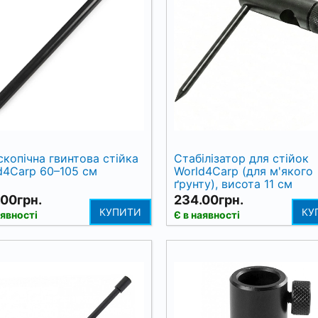
скопічна гвинтова стійка
Стабілізатор для стійок
d4Carp 60–105 см
World4Carp (для м'якого
ґрунту), висота 11 см
00грн.
234.00грн.
КУПИТИ
КУ
аявності
Є в наявності