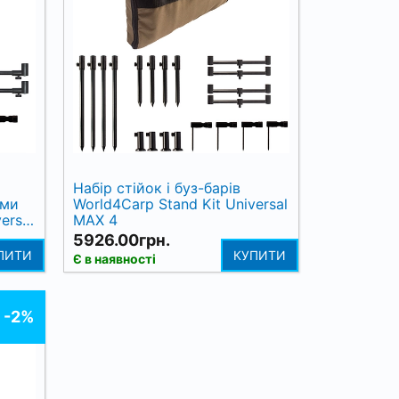
Набір стійок і буз-барів
ами
World4Carp Stand Kit Universal
ersal
MAX 4
5926.00грн.
ПИТИ
КУПИТИ
Є в наявності
-2%