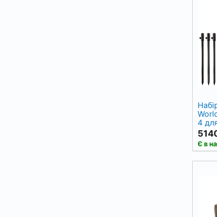
Набір
Worl
4 дл
5140
Є в н